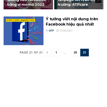
bằng ví momo 2022
trường: ATPcare
Ý tưởng viết nội dung trên
KIẾN THỨC MARKETING
Facebook hiệu quả nhất
BY
ATP
13/06/2021
1
…
20
21
PAGE 21 OF 21